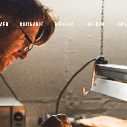
MER
KULINARIK
BERGSPA
ERLEBEN
JOBS