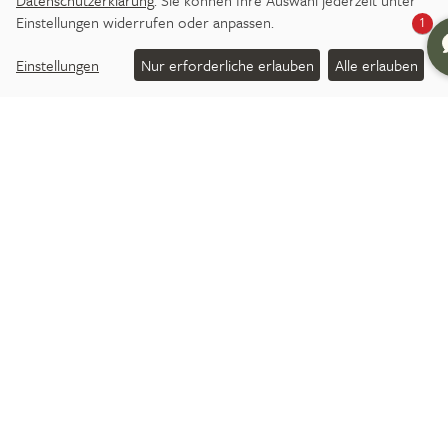
Datenschutzerklärung
. Sie können Ihre Auswahl jederzeit unter
Einstellungen widerrufen oder anpassen.
1
Einstellungen
Nur erforderliche erlauben
Alle erlauben
Arrangements
ALLES DRIN FÜR IHREN
AUFENTHALT
Liebevoll ausgedacht, gut abgestimmt,
wunderbar vielfältig: unsere Arrangements.
Ein ganzes Paket voller Extras und